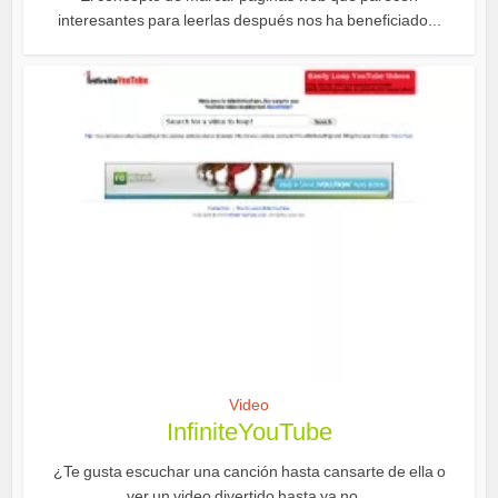
interesantes para leerlas después nos ha beneficiado...
Video
InfiniteYouTube
¿Te gusta escuchar una canción hasta cansarte de ella o
ver un video divertido hasta ya no...