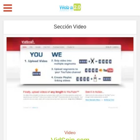
Sección Video
Video