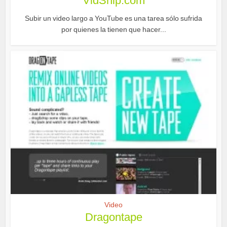
VidSnip.com
Subir un video largo a YouTube es una tarea sólo sufrida
por quienes la tienen que hacer...
Video
Dragontape