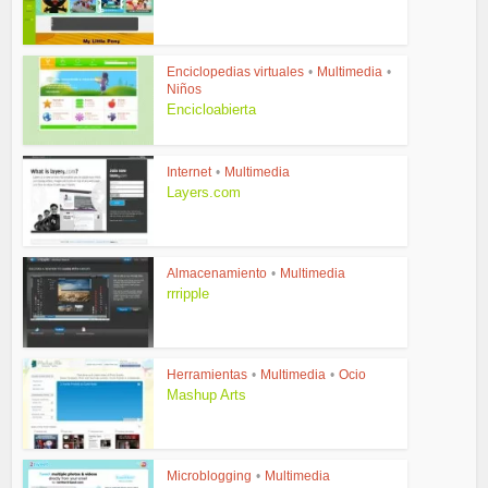
Enciclopedias virtuales
•
Multimedia
•
Niños
Encicloabierta
Internet
•
Multimedia
Layers.com
Almacenamiento
•
Multimedia
rrripple
Herramientas
•
Multimedia
•
Ocio
Mashup Arts
Microblogging
•
Multimedia